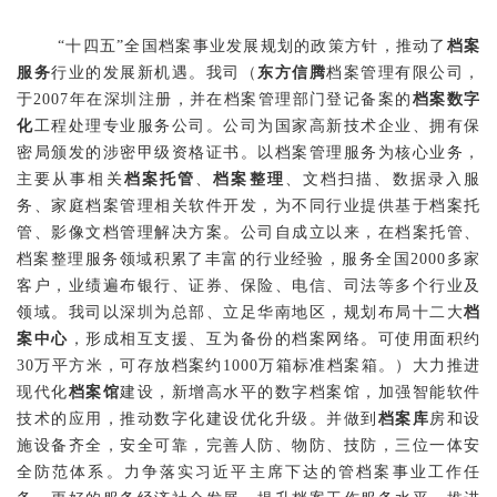
“十四五”全国档案事业发展规划的政策方针，推动了
档案
服务
行业的发展新机遇。我司
（
东方信腾
档案管理有限公司，
于
2007
年在深圳注册，并在档案管理部门登记备案的
档案数字
化
工程处理专业服务公司。
公司为国家高新技术企业、拥有保
密局颁发的涉密甲级资格证书。
以档案管理服务为核心业务，
主要从事相关
档案托管
、
档案整理
、文档扫描、数据录入服
务、家庭档案管理相关软件开发，为不同行业提供基于档案托
管、影像文档管理解决方案。
公司自成立以来，在档案托管、
档案整理服务领域积累了丰富的行业经验，服务全国2
000
多家
客户，业绩遍布银行、证券、保险、电信、司法等多个行业及
领域。
我司以深圳为总部、立足华南地区，规划布局十二大
档
案中心
，形成相互支援、互为备份的档案网络。可使用面积约
3
0
万平方米，可存放档案约10
00
万箱标准档案箱。）
大力推进
现代化
档案馆
建设，新增高水平的数字档案馆，加强智能软件
技术的应用，推动数字化建设优化升级。并做到
档案库
房和设
施设备齐全，安全可靠，完善人防、物防、技防，三位一体安
全防范体系。力争落实习近平主席下达的管档案事业工作任