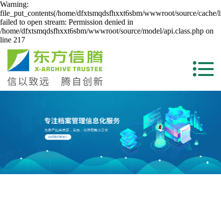
Warning:
file_put_contents(/home/dfxtsmqdsfhxxt6sbm/wwwroot/source/cache/l
failed to open stream: Permission denied in
/home/dfxtsmqdsfhxxt6sbm/wwwroot/source/model/api.class.php on
line 217