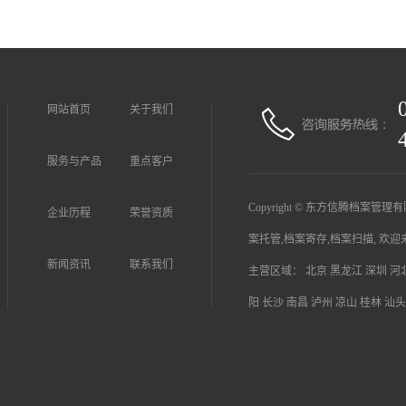
网站首页
关于我们
服务与产品
重点客户
Copyright © 东方信腾档案管理有限公司
企业历程
荣誉资质
案托管
,
档案寄存
,
档案扫描
, 欢
新闻资讯
联系我们
主营区域：
北京
黑龙江
深圳
河
阳
长沙
南昌
泸州
凉山
桂林
汕头