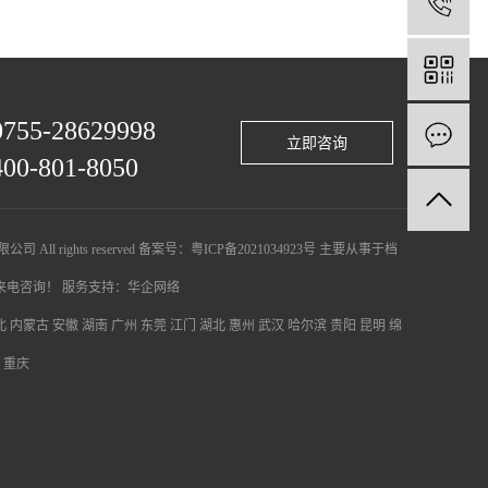
1
0755-28629998
立即咨询
400-801-8050
 All rights reserved 备案号：
粤ICP备2021034923号
主要从事于
档
迎来电咨询！
服务支持：
华企网络
北
内蒙古
安徽
湖南
广州
东莞
江门
湖北
惠州
武汉
哈尔滨
贵阳
昆明
绵
重庆