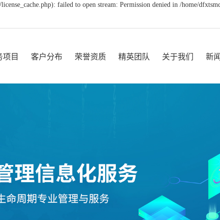
icense_cache.php): failed to open stream: Permission denied in /home/dfxts
务项目
客户分布
荣誉资质
精英团队
关于我们
新
管理系统
客户分布
精英团队
公司简介
公
案馆解决方案
企业文化
行
数字化
荣誉资质
常
案托管
发展历程
案销毁