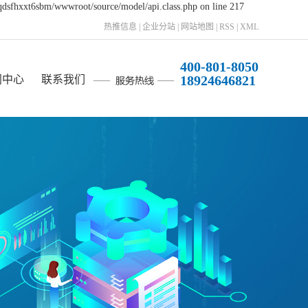
mqdsfhxxt6sbm/wwwroot/source/model/api.class.php on line 217
热推信息
|
企业分站
|
网站地图
|
RSS
|
XML
400-801-8050
18924646821
闻中心
联系我们
司动态
业资讯
见问答